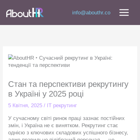
Перейти
до
info@abouthr.co
вмісту
Стан та перспективи рекрутингу в
Україні у 2025 році
5 Квітня, 2025
/
IT рекрутинг
У сучасному світі ринок праці зазнає постійних
змін, і Україна не є винятком. Рекрутинг стає
однією з ключових складових успішного бізнесу,
адже правильно підібраний персонал — це