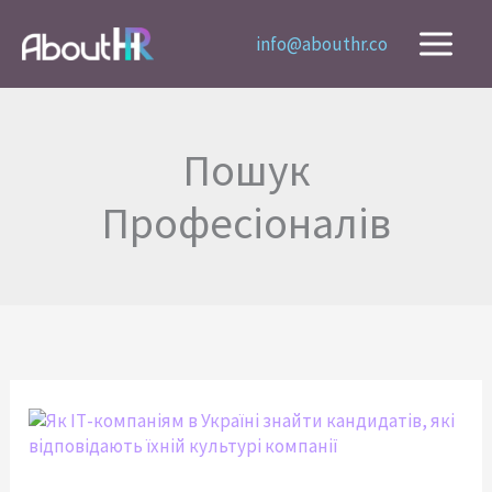
Перейти
до
info@abouthr.co
вмісту
Пошук
Професіоналів
Як
ІТ-
компаніям