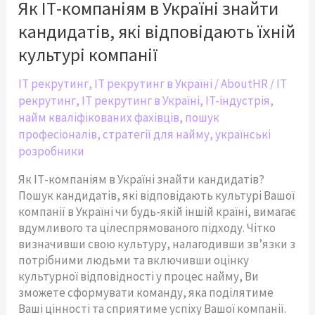
в
Як ІТ-компаніям в Україні знайти
Україні
кандидатів, які відповідають їхній
знайти
кандидатів,
культурі компанії
які
відповідають
IT рекрутинг
,
IT рекрутинг в Україні
/
AboutHR
/
IT
їхній
рекрутинг
,
IT рекрутинг в Україні
,
IT-індустрія
,
культурі
найм кваліфікованих фахівців
,
пошук
компанії
професіоналів
,
стратегії для найму
,
українські
розробники
Як ІТ-компаніям в Україні знайти кандидатів?
Пошук кандидатів, які відповідають культурі Вашої
компанії в Україні чи будь-якій іншій країні, вимагає
вдумливого та цілеспрямованого підходу. Чітко
визначивши свою культуру, налагодивши зв’язки з
потрібними людьми та включивши оцінку
культурної відповідності у процес найму, Ви
зможете сформувати команду, яка поділятиме
Ваші цінності та сприятиме успіху Вашої компанії.