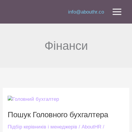
Перейти
до
info@abouthr.co
вмісту
Фінанси
Пошук
Головного
бухгалтера
Пошук Головного бухгалтера
Підбір керівників і менеджерів
/
AboutHR
/