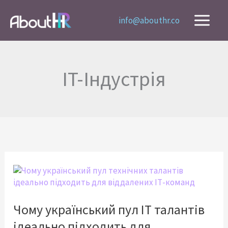
Перейти
до
info@abouthr.co
вмісту
IT-Індустрія
Чому
український
пул
IT
Чому український пул IT талантів
талантів
ідеально підходить для