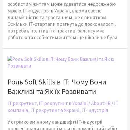
особистим життям може здаватися недосяжною
мрією. ІТ-індустрія в Україні, відома своєю
динамічністю та зростанням, не є винятком.
Оскільки ІТ-стартапи прагнуть до досконалості,
потреба в політиці та практиці балансу між
роботою та особистим життям ще ніколи не була
Роль
Soft
Skills
в
Роль Soft Skills в IT: Чому Вони
IT:
Важливі та Як їх Розвивати
Чому
Вони
IT рекрутинг
,
IT рекрутинг в Україні
/
AboutHR
/
IT
Важливі
компанія
,
IT рекрутинг в Україні
,
IT-індустрія
та
Як
У стрімко змінному ландшафті IT-індустрії
їх
професіонали повинні мати різноманітний набір