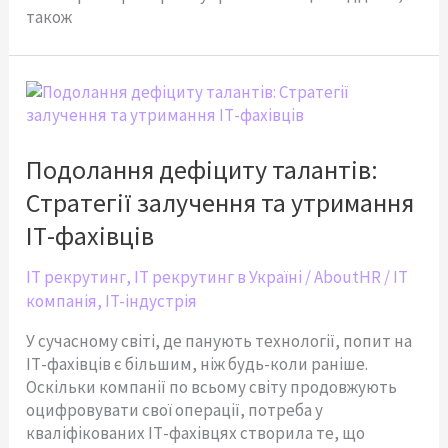
також
Подолання
дефіциту
талантів:
Cтратегії
Подолання дефіциту талантів:
залучення
Cтратегії залучення та утримання
та
утримання
ІТ-фахівців
ІТ-
фахівців
IT рекрутинг
,
IT рекрутинг в Україні
/
AboutHR
/
IT
компанія
,
IT-індустрія
У сучасному світі, де панують технології, попит на
ІТ-фахівців є більшим, ніж будь-коли раніше.
Оскільки компанії по всьому світу продовжують
оцифровувати свої операції, потреба у
кваліфікованих ІТ-фахівцях створила те, що