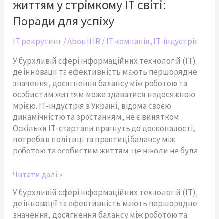
життям у стрімкому ІТ світі:
життям
у
Поради для успіху
стрімкому
ІТ
IT рекрутинг
/
AboutHR
/
IT компанія
,
IT-індустрія
світі:
У бурхливій сфері інформаційних технологій (ІТ),
Поради
де інновації та ефективність мають першорядне
для
значення, досягнення балансу між роботою та
успіху
особистим життям може здаватися недосяжною
мрією. ІТ-індустрія в Україні, відома своєю
динамічністю та зростанням, не є винятком.
Оскільки ІТ-стартапи прагнуть до досконалості,
потреба в політиці та практиці балансу між
роботою та особистим життям ще ніколи не була
Читати далі »
У бурхливій сфері інформаційних технологій (ІТ),
де інновації та ефективність мають першорядне
значення, досягнення балансу між роботою та