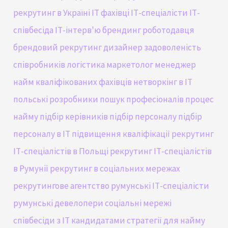
рекрутинг в Україні
IT фахівці
ІТ-спеціалісти
ІТ-
співбесіда
ІТ-інтерв'ю
брендинг роботодавця
брендовий рекрутинг
дизайнер
задоволеність
співробників
логістика
маркетолог
менеджер
найм кваліфікованих фахівців
нетворкінг в IT
польські розробники
пошук професіоналів
процес
найму
підбір керівників
підбір персоналу
підбір
персоналу в ІТ
підвищення кваліфікації
рекрутинг
ІТ-спеціалістів в Польщі
рекрутинг ІТ-спеціалістів
в Румунії
рекрутинг в соціальних мережах
рекрутингове агентство
румунські ІТ-спеціалісти
румунські девелопери
соціальні мережі
співбесіди з IT кандидатами
стратегії для найму