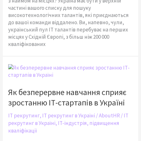
з наймом на місцях? Україна має бути у верхній
частині вашого списку для пошуку
високотехнологічних талантів, які приєднаються
до вашої команди віддалено. Ви, напевно, чули,
український пул ІТ талантів перебуває на перших
місцях у Східній Європі, з більш ніж 200 000
кваліфікованих
Як
безперервне
навчання
сприяє
Як безперервне навчання сприяє
зростанню
зростанню ІТ-стартапів в Україні
ІТ-
стартапів
IT рекрутинг
,
IT рекрутинг в Україні
/
AboutHR
/
IT
в
рекрутинг в Україні
,
IT-індустрія
,
підвищення
Україні
кваліфікації