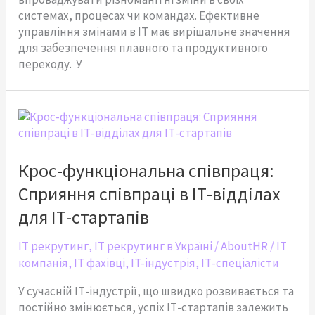
системах, процесах чи командах. Ефективне
управління змінами в ІТ має вирішальне значення
для забезпечення плавного та продуктивного
переходу. У
Крос-
функціональна
співпраця:
Сприяння
Крос-функціональна співпраця:
співпраці
Сприяння співпраці в ІТ-відділах
в
ІТ-
для ІТ-стартапів
відділах
для
IT рекрутинг
,
IT рекрутинг в Україні
/
AboutHR
/
IT
ІТ-
компанія
,
IT фахівці
,
IT-індустрія
,
ІТ-спеціалісти
стартапів
У сучасній ІТ-індустрії, що швидко розвивається та
постійно змінюється, успіх ІТ-стартапів залежить