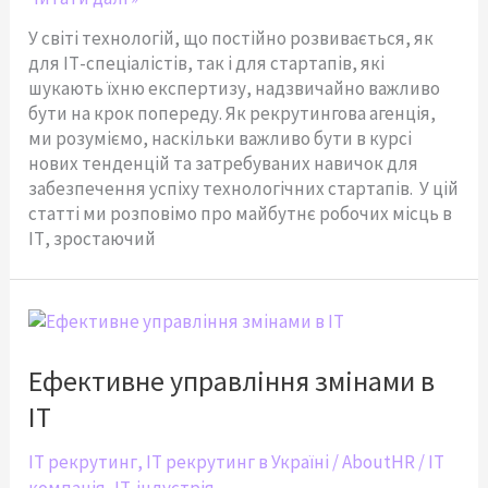
У світі технологій, що постійно розвивається, як
для ІТ-спеціалістів, так і для стартапів, які
шукають їхню експертизу, надзвичайно важливо
бути на крок попереду. Як рекрутингова агенція,
ми розуміємо, наскільки важливо бути в курсі
нових тенденцій та затребуваних навичок для
забезпечення успіху технологічних стартапів. У цій
статті ми розповімо про майбутнє робочих місць в
ІТ, зростаючий
Ефективне
управління
змінами
Ефективне управління змінами в
в
ІТ
ІТ
IT рекрутинг
,
IT рекрутинг в Україні
/
AboutHR
/
IT
компанія
,
IT-індустрія