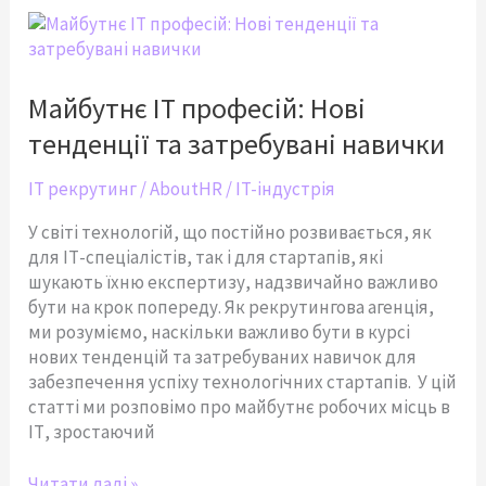
Майбутнє
IT
професій:
Нові
Майбутнє IT професій: Нові
тенденції
тенденції та затребувані навички
та
затребувані
IT рекрутинг
/
AboutHR
/
IT-індустрія
навички
У світі технологій, що постійно розвивається, як
для ІТ-спеціалістів, так і для стартапів, які
шукають їхню експертизу, надзвичайно важливо
бути на крок попереду. Як рекрутингова агенція,
ми розуміємо, наскільки важливо бути в курсі
нових тенденцій та затребуваних навичок для
забезпечення успіху технологічних стартапів. У цій
статті ми розповімо про майбутнє робочих місць в
ІТ, зростаючий
Читати далі »