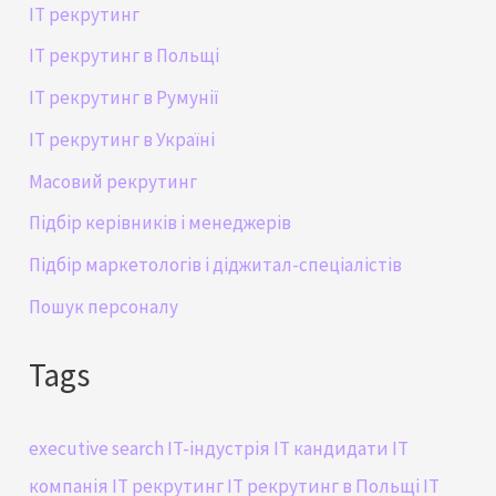
IT рекрутинг
IT рекрутинг в Польщі
IT рекрутинг в Румунії
IT рекрутинг в Україні
Масовий рекрутинг
Підбір керівників і менеджерів
Підбір маркетологів і діджитал-спеціалістів
Пошук персоналу
Tags
executive search
IT-індустрія
IT кандидати
IT
компанія
IT рекрутинг
IT рекрутинг в Польщі
IT