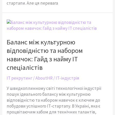
стартапи. Але ця перевага
Баланс
між
культурною
відповідністю
Баланс між культурною
та
відповідністю та набором
набором
навичок:
навичок: Гайд з найму IT
Гайд
спеціалістів
з
найму
IT рекрутинг
/
AboutHR
/
IT-індустрія
IT
спеціалістів
У швидкоплинному світі технологічної індустрії
пошук ідеального балансу між культурною
відповідністю та набором навичок є ключем до
побудови успішного ІТ-стартапу. В Україні, яка є
процвітаючим хабом для технічних талантів,