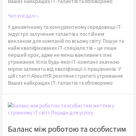
Ваших найкращих ІТ-талантів та обговоримо
Читати далі »
У динамічному та конкурентному середовищі ІТ-
індустрії залучення талантів є постійним
викликом для компаній по всьому світу. Пошук та
найм кваліфікованих ІТ-спеціалістів – це лише
перший крок, адже не менш важливим є їхнє
утримання. Успіх будь-якої ІТ-компанії значною
мірою залежить від кваліфікації її працівників. У
цій статті AboutHR розгляне стратегії утримання
Ваших найкращих ІТ-талантів та обговоримо
Баланс
між
роботою
та
Баланс між роботою та особистим
особистим