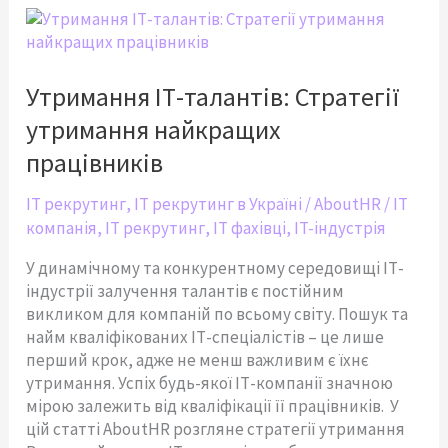
Утримання
ІТ-
талантів:
Стратегії
Утримання ІТ-талантів: Стратегії
утримання
утримання найкращих
найкращих
працівників
працівників
IT рекрутинг
,
IT рекрутинг в Україні
/
AboutHR
/
IT
компанія
,
IT рекрутинг
,
IT фахівці
,
IT-індустрія
У динамічному та конкурентному середовищі ІТ-
індустрії залучення талантів є постійним
викликом для компаній по всьому світу. Пошук та
найм кваліфікованих ІТ-спеціалістів – це лише
перший крок, адже не менш важливим є їхнє
утримання. Успіх будь-якої ІТ-компанії значною
мірою залежить від кваліфікації її працівників. У
цій статті AboutHR розгляне стратегії утримання