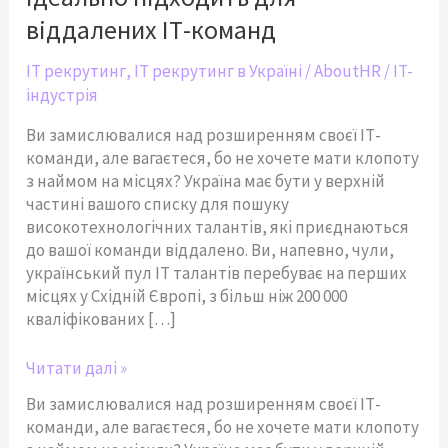
ідеально
підходить
віддалених ІТ-команд
для
віддалених
IT рекрутинг
,
IT рекрутинг в Україні
/
AboutHR
/
IT-
ІТ-
індустрія
команд
Ви замислювалися над розширенням своєї ІТ-
команди, але вагаєтеся, бо не хочете мати клопоту
з наймом на місцях? Україна має бути у верхній
частині вашого списку для пошуку
високотехнологічних талантів, які приєднаються
до вашої команди віддалено. Ви, напевно, чули,
український пул ІТ талантів перебуває на перших
місцях у Східній Європі, з більш ніж 200 000
кваліфікованих […]
Читати далі »
Ви замислювалися над розширенням своєї ІТ-
команди, але вагаєтеся, бо не хочете мати клопоту