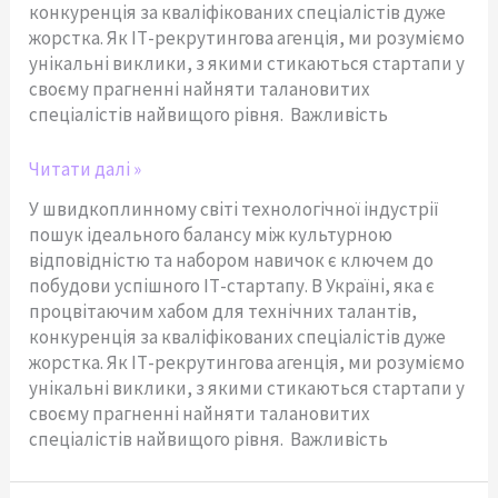
конкуренція за кваліфікованих спеціалістів дуже
жорстка. Як ІТ-рекрутингова агенція, ми розуміємо
унікальні виклики, з якими стикаються стартапи у
своєму прагненні найняти талановитих
спеціалістів найвищого рівня. Важливість
Читати далі »
У швидкоплинному світі технологічної індустрії
пошук ідеального балансу між культурною
відповідністю та набором навичок є ключем до
побудови успішного ІТ-стартапу. В Україні, яка є
процвітаючим хабом для технічних талантів,
конкуренція за кваліфікованих спеціалістів дуже
жорстка. Як ІТ-рекрутингова агенція, ми розуміємо
унікальні виклики, з якими стикаються стартапи у
своєму прагненні найняти талановитих
спеціалістів найвищого рівня. Важливість