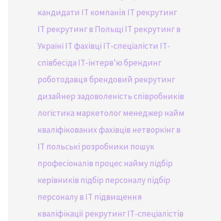
кандидати
IT компанія
IT рекрутинг
IT рекрутинг в Польщі
IT рекрутинг в
Україні
IT фахівці
ІТ-спеціалісти
ІТ-
співбесіда
ІТ-інтерв'ю
брендинг
роботодавця
брендовий рекрутинг
дизайнер
задоволеність співробників
логістика
маркетолог
менеджер
найм
кваліфікованих фахівців
нетворкінг в
IT
польські розробники
пошук
професіоналів
процес найму
підбір
керівників
підбір персоналу
підбір
персоналу в ІТ
підвищення
кваліфікації
рекрутинг ІТ-спеціалістів