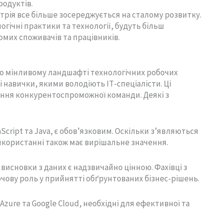
родуктів.
устрія все більше зосереджується на сталому розвитку.
гічні практики та технології, будуть більш
мих споживачів та працівників.
но мінливому ландшафті технологічних робочих
і навички, якими володіють ІТ-спеціалісти. Ці
ння конкурентоспроможної команди. Деякі з
Script та Java, є обов’язковим. Оскільки з’являються
 використанні також має вирішальне значення.
 висновки з даних є надзвичайно цінною. Фахівці з
ючову роль у прийнятті обґрунтованих бізнес-рішень.
zure та Google Cloud, необхідні для ефективної та