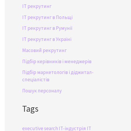
IT рекрутинг
IT рекрутинг в Польщі
IT рекрутинг в Румунії
IT рекрутинг в Україні
Масовий рекрутинг
Підбір керівників і менеджерів
Підбір маркетологів і діджитал-
спеціалістів
Пошук персоналу
Tags
executive search
IT-індустрія
IT