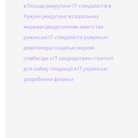
в Польщі
рекрутинг ІТ-спеціалістів в
Румунії
рекрутинг в соціальних
мережах
рекрутингове агентство
румунські ІТ-спеціалісти
румунські
девелопери
соціальні мережі
співбесіди з IT кандидатами
стратегії
для найму
тенденції в IT
українські
розробники
фінанси