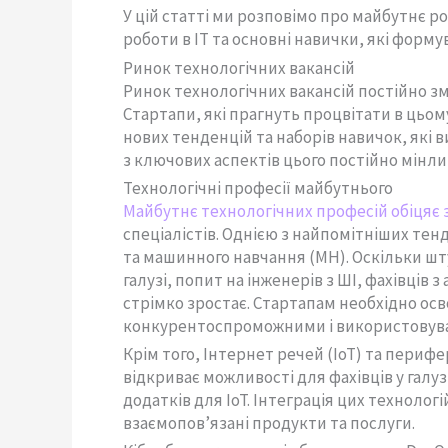
У цій статті ми розповімо про майбутнє р
роботи в ІТ та основні навички, які форм
Ринок технологічних вакансій
Ринок технологічних вакансій постійно з
Стартапи, які прагнуть процвітати в цьом
нових тенденцій та наборів навичок, які 
з ключових аспектів цього постійно мінл
Технологічні професії майбутнього
Майбутнє технологічних професій обіцяє
спеціалістів. Однією з найпомітніших тен
та машинного навчання (МН). Оскільки шт
галузі, попит на інженерів з ШІ, фахівців 
стрімко зростає. Стартапам необхідно осв
конкурентоспроможними і використовуват
Крім того, Інтернет речей (IoT) та периф
відкриває можливості для фахівців у галу
додатків для IoT. Інтеграція цих техноло
взаємопов’язані продукти та послуги.