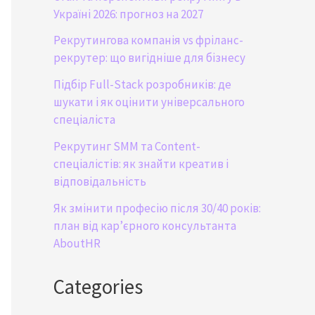
Україні 2026: прогноз на 2027
Рекрутингова компанія vs фріланс-
рекрутер: що вигідніше для бізнесу
Підбір Full-Stack розробників: де
шукати і як оцінити універсального
спеціаліста
Рекрутинг SMM та Content-
спеціалістів: як знайти креатив і
відповідальність
Як змінити професію після 30/40 років:
план від кар’єрного консультанта
AboutHR
Categories