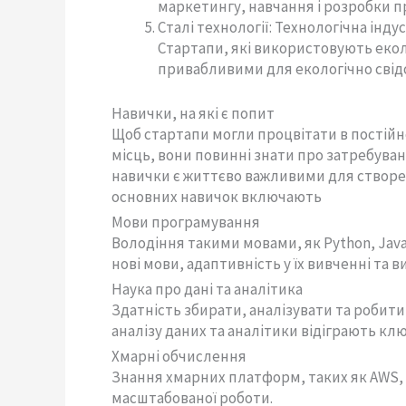
маркетингу, навчання і розробки п
Сталі технології: Технологічна інд
Стартапи, які використовують еколо
привабливими для екологічно свідо
Навички, на які є попит
Щоб стартапи могли процвітати в постій
місць, вони повинні знати про затребуван
навички є життєво важливими для створе
основних навичок включають
Мови програмування
Володіння такими мовами, як Python, Java
нові мови, адаптивність у їх вивченні та
Наука про дані та аналітика
Здатність збирати, аналізувати та робити
аналізу даних та аналітики відіграють кл
Хмарні обчислення
Знання хмарних платформ, таких як AWS, A
масштабованої роботи.