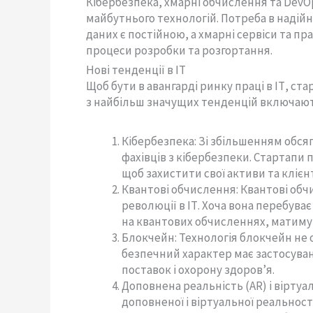
Кібербезпека, хмарні обчислення та Dev
майбутнього технологій. Потреба в надій
даних є постійною, а хмарні сервіси та 
процеси розробки та розгортання.
Нові тенденції в ІТ
Щоб бути в авангарді ринку праці в ІТ, ста
з найбільш значущих тенденцій включаю
Кібербезпека: Зі збільшенням обсяг
фахівців з кібербезпеки. Стартапи 
щоб захистити свої активи та клієнт
Квантові обчислення: Квантові обчи
революції в ІТ. Хоча вона перебува
на квантових обчисленнях, матимут
Блокчейн: Технологія блокчейн не 
безпечний характер має застосува
поставок і охорону здоров’я.
Доповнена реальність (AR) і віртуа
доповненої і віртуальної реальност