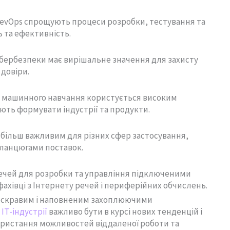
DevOps спрощують процеси розробки, тестування та
 та ефективність.
ібербезпеки має вирішальне значення для захисту
 довіри.
та машинного навчання користується високим
ють формувати індустрії та продукти.
 більш важливим для різних сфер застосування,
ланцюгами поставок.
речей для розробки та управління підключеними
ахівці з Інтернету речей і периферійних обчислень.
 яскравим і наповненим захоплюючими
 ІТ-індустрії
важливо бути в курсі нових тенденцій і
ристання можливостей віддаленої роботи та