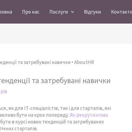
ловна
Про нас
Послуги
Відгуки
Контакт
тенденції та затребувані навички
трія
я, як для ІТ-спеціалістів, так і для стартапів, які
ажливо бути на крок попереду.
Як рекрутингова
 бути в курсі нових тенденцій та затребуваних
ічних стартапів.