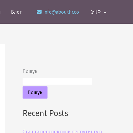
и
Блог
info@abouthr.co
УКР
Пошук
Пошук
Recent Posts
Стан та перспективи рекрутингу в