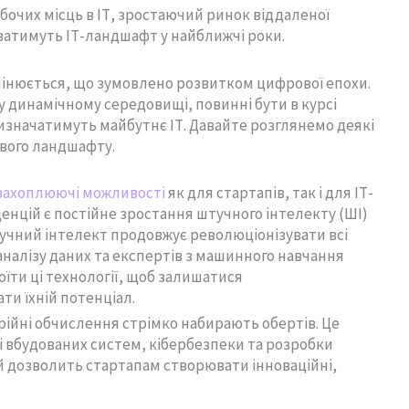
обочих місць в ІТ, зростаючий ринок віддаленої
уватимуть ІТ-ландшафт у найближчі роки.
мінюється, що зумовлено розвитком цифрової епохи.
у динамічному середовищі, повинні бути в курсі
визначатимуть майбутнє ІТ. Давайте розглянемо деякі
ивого ландшафту.
 захоплюючі можливості
як для стартапів, так і для ІТ-
денцій є постійне зростання штучного інтелекту (ШІ)
учний інтелект продовжує революціонізувати всі
з аналізу даних та експертів з машинного навчання
оїти ці технології, щоб залишатися
и їхній потенціал.
ерійні обчислення стрімко набирають обертів. Це
зі вбудованих систем, кібербезпеки та розробки
гій дозволить стартапам створювати інноваційні,