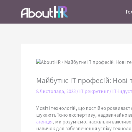
Перейти
до
Го
вмісту
Майбутнє IT професій: Нові 
8 Листопада, 2023
/
IT рекрутинг
/
IT-індус
У світі технологій, що постійно розвиваєтьс
шукають їхню експертизу, надзвичайно в
агенція
, ми розуміємо, наскільки важливо
навичок для забезпечення успіху технолог