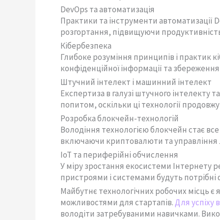
DevOps та автоматизація
Практики та інструменти автоматизації 
розгортання, підвищуючи продуктивність
Кібербезпека
Глибоке розуміння принципів і практик к
конфіденційної інформації та збереження
Штучний інтелект і машинний інтелект
Експертиза в галузі штучного інтелекту 
попитом, оскільки ці технології продовжу
Розробка блокчейн-технологій
Володіння технологією блокчейн стає все
включаючи криптовалюти та управління 
IoT та периферійні обчислення
У міру зростання екосистеми Інтернету 
пристроями і системами будуть потрібні ф
Майбутнє технологічних робочих місць є
можливостями для стартапів.
Для успіху в
володіти затребуваними навичками. Вико