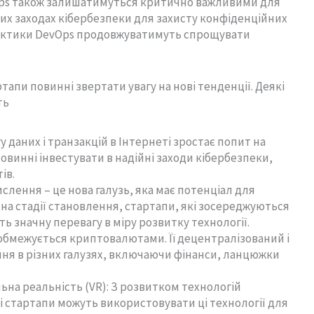
Ops також залишатимуться критично важливими для
них заходах кібербезпеки для захисту конфіденційних
практики DevOps продовжуватимуть спрощувати
ртапи повинні звертати увагу на нові тенденції. Деякі
ть
у даних і транзакцій в Інтернеті зростає попит на
повинні інвестувати в надійні заходи кібербезпеки,
ів.
слення – це нова галузь, яка має потенціал для
є на стадії становлення, стартапи, які зосереджуються
ь значну перевагу в міру розвитку технології.
обмежується криптовалютами. Її децентралізований і
ння в різних галузях, включаючи фінанси, ланцюжки
льна реальність (VR): З розвитком технологій
і стартапи можуть використовувати ці технології для