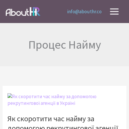
Перейти
до
info@abouthr.co
вмісту
Процес Найму
Як
скоротити
час
найму
Як скоротити час найму за
за
допомогою рекрутингової агенції