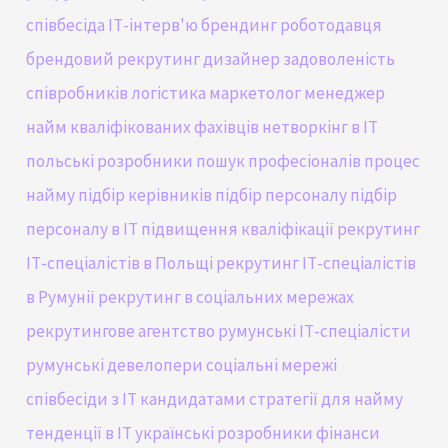
співбесіда
ІТ-інтерв'ю
брендинг роботодавця
брендовий рекрутинг
дизайнер
задоволеність
співробників
логістика
маркетолог
менеджер
найм кваліфікованих фахівців
нетворкінг в IT
польські розробники
пошук професіоналів
процес
найму
підбір керівників
підбір персоналу
підбір
персоналу в ІТ
підвищення кваліфікації
рекрутинг
ІТ-спеціалістів в Польщі
рекрутинг ІТ-спеціалістів
в Румунії
рекрутинг в соціальних мережах
рекрутингове агентство
румунські ІТ-спеціалісти
румунські девелопери
соціальні мережі
співбесіди з IT кандидатами
стратегії для найму
тенденції в IT
українські розробники
фінанси