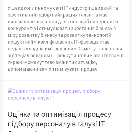
У швидкоплинному світі ІТ-індустрії швидкий та
ефективний підбір найкращих талантів має
вирішальне значення для того, щоб випередити
конкурентів і стимулювати зростання бізнесу. У
міру розвитку бізнесу та розвитку технологій
пошук і найм кваліфікованих ІТ-фахівців стає
дедалі складнішим завданням. Саме тут співпраця
зі спеціалізованим ІТ-рекрутинговим агентством в
Україні може суттєво змінити ситуацію,
допомагаючи вам оптимізувати процес
Оцінка
та
оптимізація
процесу
Оцінка та оптимізація процесу
підбору
підбору персоналу в галузі ІТ:
персоналу
в