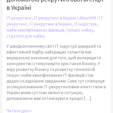
допомогою
рекрутингової
в Україні
агенції
в
IT рекрутинг
,
IT рекрутинг в Україні
/
AboutHR
/
IT
Україні
рекрутинг
,
IT рекрутинг в Україні
,
IT-індустрія
,
найм кваліфікованих фахівців
,
процес найму
,
стратегії для найму
У швидкоплинному світі ІТ-індустрії швидкий та
ефективний підбір найкращих талантів має
вирішальне значення для того, щоб випередити
конкурентів і стимулювати зростання бізнесу. У
міру розвитку бізнесу та розвитку технологій
пошук і найм кваліфікованих ІТ-фахівців стає
дедалі складнішим завданням. Саме тут співпраця
зі спеціалізованим ІТ-рекрутинговим агентством в
Україні може суттєво змінити ситуацію,
допомагаючи вам оптимізувати процес […]
Читати далі »