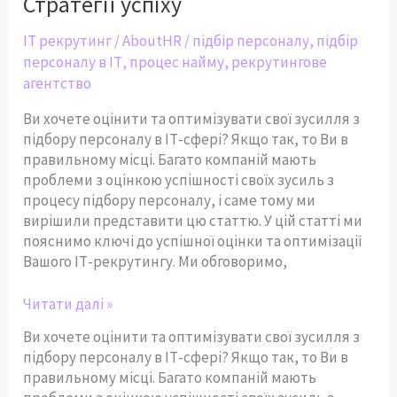
Стратегії успіху
галузі
ІТ:
IT рекрутинг
/
AboutHR
/
підбір персоналу
,
підбір
Стратегії
персоналу в ІТ
,
процес найму
,
рекрутингове
успіху
агентство
Ви хочете оцінити та оптимізувати свої зусилля з
підбору персоналу в ІТ-сфері? Якщо так, то Ви в
правильному місці. Багато компаній мають
проблеми з оцінкою успішності своїх зусиль з
процесу підбору персоналу, і саме тому ми
вирішили представити цю статтю. У цій статті ми
пояснимо ключі до успішної оцінки та оптимізації
Вашого ІТ-рекрутингу. Ми обговоримо,
Читати далі »
Ви хочете оцінити та оптимізувати свої зусилля з
підбору персоналу в ІТ-сфері? Якщо так, то Ви в
правильному місці. Багато компаній мають