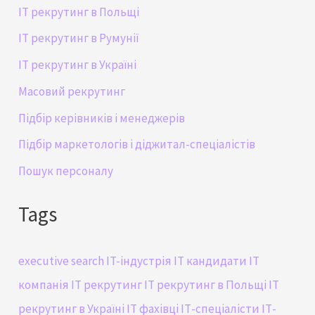
IT рекрутинг в Польщі
IT рекрутинг в Румунії
IT рекрутинг в Україні
Масовий рекрутинг
Підбір керівників і менеджерів
Підбір маркетологів і діджитал-спеціалістів
Пошук персоналу
Tags
executive search
IT-індустрія
IT кандидати
IT
компанія
IT рекрутинг
IT рекрутинг в Польщі
IT
рекрутинг в Україні
IT фахівці
ІТ-спеціалісти
ІТ-