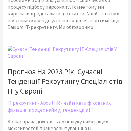
проблеми з оцінкою успішності своїх зусиль з
процесу підбору персоналу, і саме тому ми
вирішили представити цю статтю. У цій статті ми
пояснимо ключі до успішної оцінки та оптимізації
Вашого ІТ-рекрутингу. Ми обговоримо,
Прогноз
На
2023
Рік:
Прогноз На 2023 Рік: Сучасні
Сучасні
Тенденції Рекрутингу Спеціалістів
Тенденції
Рекрутингу
ІТ у Європі
Спеціалістів
ІТ
IT рекрутинг
/
AboutHR
/
найм кваліфікованих
у
фахівців
,
процес найму
,
тенденції в IT
Європі
Коли справа доходить до пошуку найкращих
можливостей працевлаштування в ІТ,