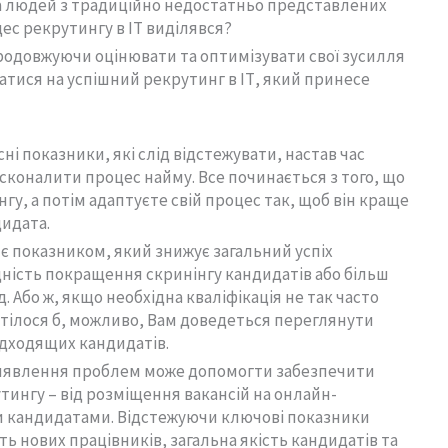
на людей з традиційно недостатньо представлених
цес рекрутингу в ІТ виділявся?
 продовжуючи оцінювати та оптимізувати свої зусилля
атися на успішний рекрутинг в ІТ, який принесе
ні показники, які слід відстежувати, настав час
сконалити процес найму. Все починається з того, що
гу, а потім адаптуєте свій процес так, щоб він краще
дидата.
є показником, який знижує загальний успіх
дність покращення скринінгу кандидатів або більш
 Або ж, якщо необхідна кваліфікація не так часто
хотілося б, можливо, Вам доведеться переглянути
ідходящих кандидатів.
виявлення проблем може допомогти забезпечити
тингу – від розміщення вакансій на онлайн-
и кандидатами. Відстежуючи ключові показники
сть нових працівників, загальна якість кандидатів та