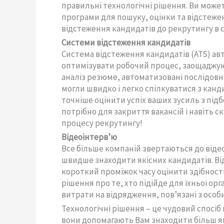
правильні технологічні рішення. Ви може
програми для пошуку, оцінки та відстеже
відстеження кандидатів до рекрутингу в 
Системи відстеження кандидатів
Система відстеження кандидатів (ATS) а
оптимізувати робочий процес, заощаджуючи
аналіз резюме, автоматизовані послідовн
могли швидко і легко спілкуватися з кан
точніше оцінити успіх ваших зусиль з під
потрібно для закриття вакансій і навіть 
процесу рекрутингу!
Відеоінтерв’ю
Все більше компаній звертаються до відео
швидше знаходити якісних кандидатів. В
короткий проміжок часу оцінити здібнос
рішення про те, хто підійде для їхньої орг
витрати на відрядження, пов’язані з осо
Технологічні рішення – це чудовий спосіб 
вони допомагають Вам знаходити більш як