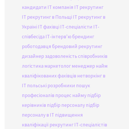
кандидати
IT компанія
IT рекрутинг
IT рекрутинг в Польщі
IT рекрутинг в
Україні
IT фахівці
ІТ-спеціалісти
ІТ-
співбесіда
ІТ-інтерв'ю
брендинг
роботодавця
брендовий рекрутинг
дизайнер
задоволеність співробників
логістика
маркетолог
менеджер
найм
кваліфікованих фахівців
нетворкінг в
IT
польські розробники
пошук
професіоналів
процес найму
підбір
керівників
підбір персоналу
підбір
персоналу в ІТ
підвищення
кваліфікації
рекрутинг ІТ-спеціалістів