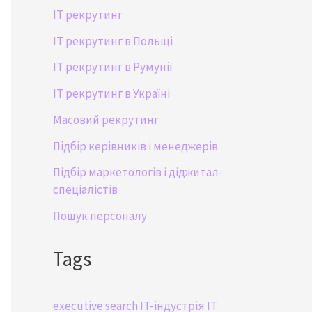
IT рекрутинг
IT рекрутинг в Польщі
IT рекрутинг в Румунії
IT рекрутинг в Україні
Масовий рекрутинг
Підбір керівників і менеджерів
Підбір маркетологів і діджитал-
спеціалістів
Пошук персоналу
Tags
executive search
IT-індустрія
IT