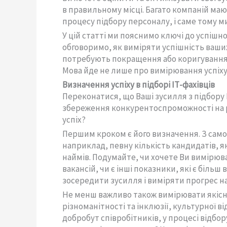
в правильному місці. Багато компаній маю
процесу підбору персоналу, і саме тому 
У цій статті ми пояснимо ключі до успішно
обговоримо, як виміряти успішність ваших 
потребують покращення або коригування,
Мова йде не лише про вимірювання успіху,
Визначення успіху в підборі ІТ-фахівців
Переконатися, що Ваші зусилля з підбору 
збереження конкурентоспроможності на ри
успіх?
Першим кроком є його визначення. З самог
наприклад, певну кількість кандидатів, я
наймів. Подумайте, чи хочете Ви вимірюва
вакансій, чи є інші показники, які є біл
зосередити зусилля і виміряти прогрес на
Не менш важливо також вимірювати якісні 
різноманітності та інклюзії, культурної ві
добробут співробітників, у процесі відбо