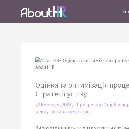
Перейти
до
Го
вмісту
Оцінка та оптимізація процес
Стратегії успіху
22 Березня, 2023
/
IT рекрутинг
/
підбір пе
рекрутингове агентство
Ви хочете оцінити та оптимізувати свої зу