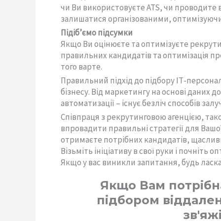
чи Ви використовуєте ATS, чи проводите 
залишатися організованими, оптимізуючи
Підіб’ємо підсумки
Якщо Ви оцінюєте та оптимізуєте рекрутинг
правильних кандидатів та оптимізація про
того варте.
Правильний підхід до підбору ІТ-персона
бізнесу. Від маркетингу на основі даних 
автоматизації – існує безліч способів зал
Співпраця з рекрутинговою агенцією, так
впровадити правильні стратегії для Вашої
отримаєте потрібних кандидатів, щасливи
Візьміть ініціативу в свої руки і почніть 
Якщо у вас виникли запитання, будь ласк
Якщо Вам потрібн
підбором віддален
зв'яж