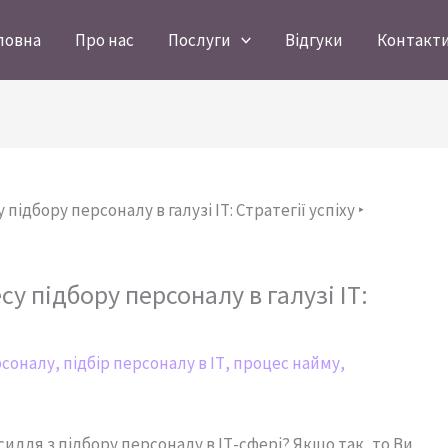
ловна
Про нас
Послуги
Відгуки
Контакт
у підбору персоналу в галузі ІТ:
рсоналу
,
підбір персоналу в ІТ
,
процес найму
,
силля з підбору персоналу в ІТ-сфері? Якщо так, то Ви