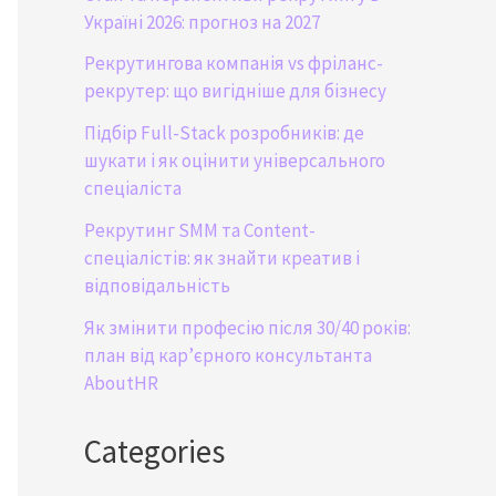
Україні 2026: прогноз на 2027
Рекрутингова компанія vs фріланс-
рекрутер: що вигідніше для бізнесу
Підбір Full-Stack розробників: де
шукати і як оцінити універсального
спеціаліста
Рекрутинг SMM та Content-
спеціалістів: як знайти креатив і
відповідальність
Як змінити професію після 30/40 років:
план від кар’єрного консультанта
AboutHR
Categories