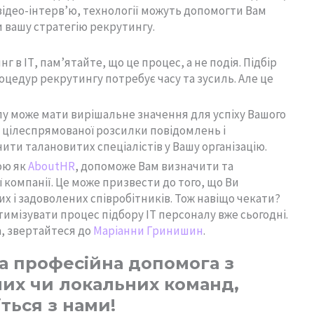
відео-інтерв’ю, технології можуть допомогти Вам
 вашу стратегію рекрутингу.
 в ІТ, пам’ятайте, що це процес, а не подія. Підбір
цедур рекрутингу потребує часу та зусиль. Але це
лу може мати вирішальне значення для успіху Вашого
до цілеспрямованої розсилки повідомлень і
учити талановитих спеціалістів у Вашу організацію.
ою як
AboutHR
, допоможе Вам визначити та
 компанії. Це може призвести до того, що Ви
х і задоволених співробітників. Тож навіщо чекати?
оптимізувати процес підбору ІТ персоналу вже сьогодні.
а, звертайтеся до
Маріанни Гринишин
.
а професійна допомога з
их чи локальних команд,
іться з нами!