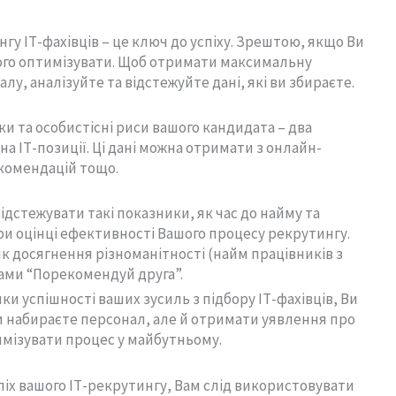
у ІТ-фахівців – це ключ до успіху. Зрештою, якщо Ви
його оптимізувати. Щоб отримати максимальну
лу, аналізуйте та відстежуйте дані, які ви збираєте.
ки та особистісні риси вашого кандидата – два
а ІТ-позиції. Ці дані можна отримати з онлайн-
екомендацій тощо.
відстежувати такі показники, як час до найму та
ри оцінці ефективності Вашого процесу рекрутингу.
к досягнення різноманітності (найм працівників з
ами “Порекомендуй друга”.
нки успішності ваших зусиль з підбору ІТ-фахівців, Ви
и набираєте персонал, але й отримати уявлення про
имізувати процес у майбутньому.
піх вашого ІТ-рекрутингу, Вам слід використовувати