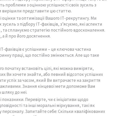
ть проблеми з оцінкою успішності своїх зусиль з
ми вирішили представити цю статтю.
ї оцінки та оптимізації Вашого ІТ-рекрутингу. Ми
зусиль з підбору ІТ-фахівців, з’ясуємо, які аспекти
 та сплануємо стратегію постійного вдосконалення.
 а й про його досягнення.
ІТ-фахівців є успішними – це ключова частина
нку праці, що постійно змінюється. Але що таке
о початку встановіть цілі, які можна виміряти,
ких Ви хочете знайти, або певний відсоток успішних
ти успіх за часом, який Ви витрачаєте на закриття
ьш важливими. Знання кінцевої мети допоможе Вам
 шляху до неї.
показники. Перевірте, чи є ініціативи щодо
дповідності та інші моральні міркування, такі як
ру персоналу. Запитайте себе: Скільки кваліфікованих