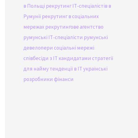
в Польщі
рекрутинг ІТ-спеціалістів в
Румунії
рекрутинг в соціальних
мережах
рекрутингове агентство
румунські ІТ-спеціалісти
румунські
девелопери
соціальні мережі
співбесіди з IT кандидатами
стратегії
для найму
тенденції в IT
українські
розробники
фінанси