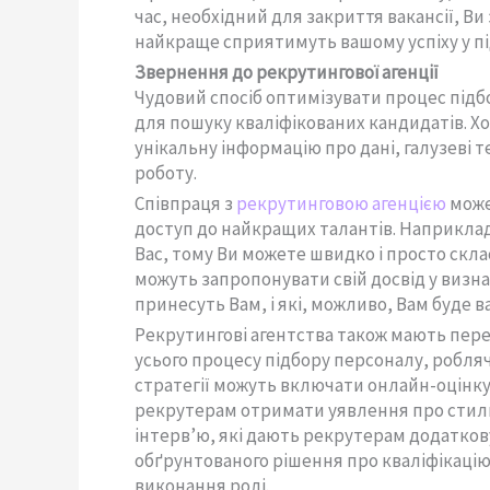
час, необхідний для закриття вакансії, В
найкраще сприятимуть вашому успіху у під
Звернення до рекрутингової агенції
Чудовий спосіб оптимізувати процес підбо
для пошуку кваліфікованих кандидатів. 
унікальну інформацію про дані, галузеві т
роботу.
Співпраця з
рекрутинговою агенцією
може
доступ до найкращих талантів. Наприклад, 
Вас, тому Ви можете швидко і просто скл
можуть запропонувати свій досвід у визна
принесуть Вам, і які, можливо, Вам буде 
Рекрутингові агентства також мають пере
усього процесу підбору персоналу, робля
стратегії можуть включати онлайн-оцінку
рекрутерам отримати уявлення про стиль 
інтерв’ю, які дають рекрутерам додатков
обґрунтованого рішення про кваліфікацію
виконання ролі.