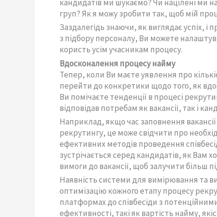
кандидатів ми шукаємо? Чи націлені ми 
груп? Як я можу зробити так, щоб мій про
Заздалегідь знаючи, як виглядає успіх, і
з підбору персоналу, Ви можете налаштув
користь усім учасникам процесу.
Вдосконалення процесу найму
Тепер, коли Ви маєте уявлення про кількіс
перейти до конкретики щодо того, як вдо
Ви помічаєте тенденції в процесі рекрутин
відповідав потребам як вакансії, так і кан
Наприклад, якщо час заповнення вакансії 
рекрутингу, це може свідчити про необхі
ефективних методів проведення співбесід.
зустрічається серед кандидатів, як Вам 
вимоги до вакансії, щоб залучити більш п
Наявність системи для вимірювання та 
оптимізацію кожного етапу процесу рекру
платформах до співбесіди з потенційним
ефективності, такі як вартість найму, які