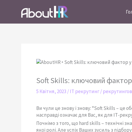
Перейти
до
Го
вмісту
Soft Skills: ключовий факто
5 Квітня, 2023
/
IT рекрутинг
/
рекрутингов
Ви чули це знову і знову: “Soft Skills – це
насправді означає для Вас, як для ІТ-рек
Почнімо з того, що hard skills – технічні з
якої ролі. Але успіх Ваших зусиль з підбо