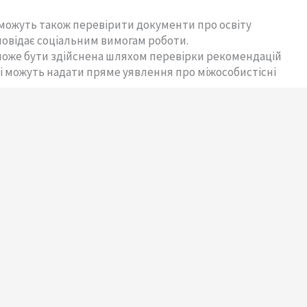
у можуть також перевірити документи про освіту
повідає соціальним вимогам роботи.
 може бути здійснена шляхом перевірки рекомендацій
кі можуть надати пряме уявлення про міжособистісні
піху на робочому місці і можуть надати Вашому
му висококонкурентному ринку праці.
компанії можуть точно визначити та оцінити soft skills
часто набагато складніше виміряти, ніж технічні
утингові компанії можуть використовувати для
 про soft skills кандидата – це процес співбесіди.
дидатам питання, які перевіряють їхню здатність
являти ініціативу та тримати себе в руках у різних