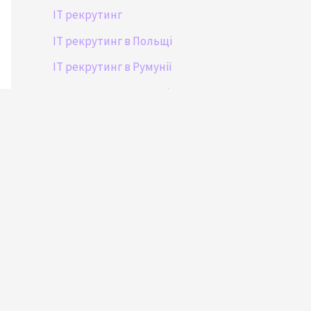
IT рекрутинг
IT рекрутинг в Польщі
IT рекрутинг в Румунії
IT рекрутинг в Україні
Масовий рекрутинг
Підбір керівників і менеджерів
Підбір маркетологів і діджитал-
спеціалістів
Пошук персоналу
Tags
executive search
IT-індустрія
IT