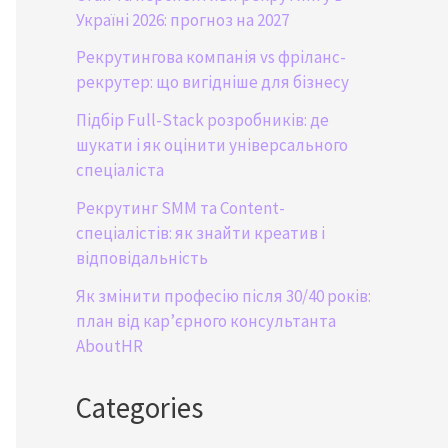
Україні 2026: прогноз на 2027
Рекрутингова компанія vs фріланс-
рекрутер: що вигідніше для бізнесу
Підбір Full-Stack розробників: де
шукати і як оцінити універсального
спеціаліста
Рекрутинг SMM та Content-
спеціалістів: як знайти креатив і
відповідальність
Як змінити професію після 30/40 років:
план від кар’єрного консультанта
AboutHR
Categories