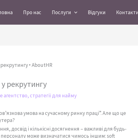
ловна
Про нас
Послуги
Відгуки
Контакт
р у рекрутингу
е агентство
,
стратегії для найму
 обов’язкова умова на сучасному ринку праці”. Але що це
рутера?
нання, досвід і кількісні досягнення – важливі для будь-
ру персоналу може визначатися чимось іншим: soft