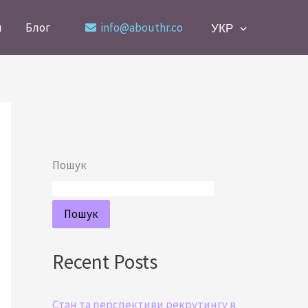
и
Блог
info@abouthr.co
УКР
Пошук
Пошук
Recent Posts
Стан та перспективи рекрутингу в