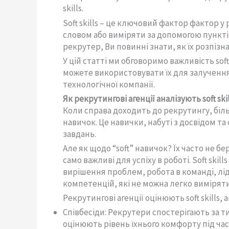
skills.
Soft skills – це ключовий фактор фактор 
словом або виміряти за допомогою пунктів 
рекрутер, Ви повинні знати, як їх розпізна
У цій статті ми обговоримо важливість soft 
можете використовувати їх для залучення
технологічної компанії.
Як рекрутингові агенції аналізують soft ski
Коли справа доходить до рекрутингу, біл
навичок. Це навички, набуті з досвідом та
завдань.
Але як щодо “soft” навичок? Їх часто не бе
само важливі для успіху в роботі. Soft skil
вирішення проблем, робота в команді, лід
компетенцій, які не можна легко вимірят
Рекрутингові агенції оцінюють soft skills, 
Співбесіди: Рекрутери спостерігають за т
оцінюють рівень їхнього комфорту під час