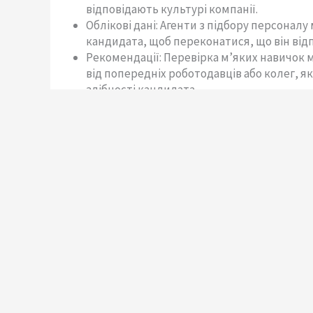
відповідають культурі компанії.
Облікові дані: Агенти з підбору персонал
кандидата, щоб переконатися, що він від
Рекомендації: Перевірка мʼяких навичок
від попередніх роботодавців або колег, я
здібності кандидата.
Soft skills мають важливе значення для ус
резюме конкурентну перевагу на сучасно
Виклики оцінювання soft skills при наймі
Вам може бути цікаво, як ІТ-рекрутингові 
кандидата під час процесу найму. Адже їх 
навички та кваліфікацію.
На щастя, існує кілька методів, які рекр
подолання цієї проблеми:
Методи проведення співбесіди
Найкращий спосіб отримати точне уявлення
Рекрутингові агенції повинні ставити кан
мислити в команді, приймати рішення, про