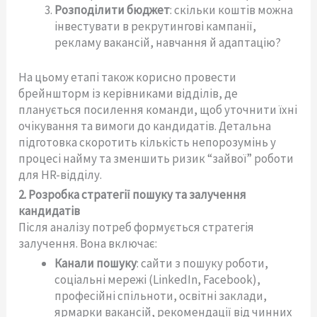
Розподілити бюджет
: скільки коштів можна
інвестувати в рекрутингові кампанії,
рекламу вакансій, навчання й адаптацію?
На цьому етапі також корисно провести
брейншторм із керівниками відділів, де
планується посилення команди, щоб уточнити їхні
очікування та вимоги до кандидатів. Детальна
підготовка скоротить кількість непорозумінь у
процесі найму та зменшить ризик “зайвої” роботи
для HR-відділу.
2. Розробка стратегії пошуку та залучення
кандидатів
Після аналізу потреб формується стратегія
залучення. Вона включає:
Канали пошуку
: сайти з пошуку роботи,
соціальні мережі (LinkedIn, Facebook),
професійні спільноти, освітні заклади,
ярмарки вакансій, рекомендації від чинних