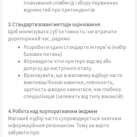
планування співбесід і збору первинних
відомостей про претендентів.
3. Стандартизовані методи оцінювання
Щоб мінімізувати суб’єктивність і не втрачати
дорогоцінний час, радимо:
Розробити єдині стандарти інтерв’ю (набір
базових питань).
Впровадити чіткі критерії відсіву або
допуску до наступного етапу.
Враховувати, що в масовому відборі часто
важливіші базові навички, лояльність,
здатність швидко навчатися, ніж глибока
спеціалізація (залежить від типу вакансій).
4. Робота над корпоративним іміджем
Масовий підбір часто супроводжується значним
інформаційним резонансом. Тому не варто
забувати про: