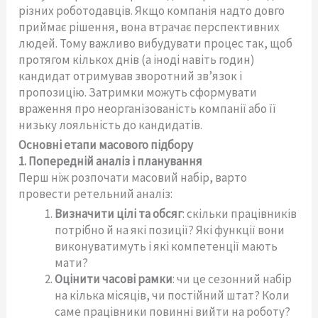
різних роботодавців. Якщо компанія надто довго
приймає рішення, вона втрачає перспективних
людей. Тому важливо вибудувати процес так, щоб
протягом кількох днів (а іноді навіть годин)
кандидат отримував зворотний зв’язок і
пропозицію. Затримки можуть сформувати
враження про неорганізованість компанії або її
низьку лояльність до кандидатів.
Основні етапи масового підбору
1. Попередній аналіз і планування
Перш ніж розпочати масовий набір, варто
провести ретельний аналіз:
Визначити цілі та обсяг
: скільки працівників
потрібно й на які позиції? Які функції вони
виконуватимуть і які компетенції мають
мати?
Оцінити часові рамки
: чи це сезонний набір
на кілька місяців, чи постійний штат? Коли
саме працівники повинні вийти на роботу?