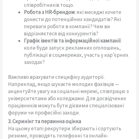
співробітників тощо.
Робота з HR-брендом
: які меседжі хочете
донести до потенційних кандидатів? Які
переваги роботи в компанії? Чим ви
відрізняєтеся від конкурентів?
Графік івентів та інформаційної кампанії
:
коли буде запуск рекламних оголошень,
публікації в соцмережах, участь у кар’єрних
заходах?
Важливо врахувати специфіку аудиторії.
Наприклад, якщо шукаєте молодих фахівців —
акцентуйте увагу на соціальні мережі, співпрацю з
університетами або коледжами. Для досвідчених
працівників можуть бути дієвими спеціалізовані
форуми чи професійні заходи.
3. Скринінг та первинна оцінка
На цьому етапі рекрутери збирають і сортують
резюме, проводять телефонні та онлайн-