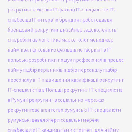
рекрутинг в Україні
IT фахівці
ІТ-спеціалісти
ІТ-
співбесіда
ІТ-інтерв'ю
брендинг роботодавця
брендовий рекрутинг
дизайнер
задоволеність
співробників
логістика
маркетолог
менеджер
найм кваліфікованих фахівців
нетворкінг в IT
польські розробники
пошук професіоналів
процес
найму
підбір керівників
підбір персоналу
підбір
персоналу в ІТ
підвищення кваліфікації
рекрутинг
ІТ-спеціалістів в Польщі
рекрутинг ІТ-спеціалістів
в Румунії
рекрутинг в соціальних мережах
рекрутингове агентство
румунські ІТ-спеціалісти
румунські девелопери
соціальні мережі
співбесіди з IT кандидатами
стратегії для найму