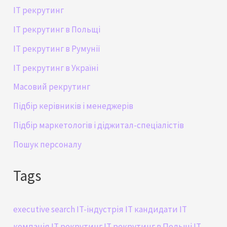
IT рекрутинг
IT рекрутинг в Польщі
IT рекрутинг в Румунії
IT рекрутинг в Україні
Масовий рекрутинг
Підбір керівників і менеджерів
Підбір маркетологів і діджитал-спеціалістів
Пошук персоналу
Tags
executive search
IT-індустрія
IT кандидати
IT
компанія
IT рекрутинг
IT рекрутинг в Польщі
IT