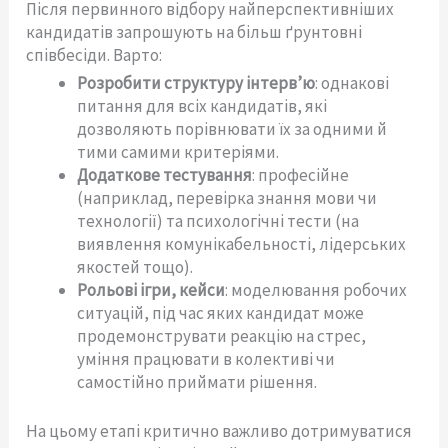
Після первинного відбору найперспективніших
кандидатів запрошують на більш ґрунтовні
співбесіди. Варто:
Розробити структуру інтерв’ю
: однакові
питання для всіх кандидатів, які
дозволяють порівнювати їх за одними й
тими самими критеріями.
Додаткове тестування
: професійне
(наприклад, перевірка знання мови чи
технології) та психологічні тести (на
виявлення комунікабельності, лідерських
якостей тощо).
Рольові ігри, кейси
: моделювання робочих
ситуацій, під час яких кандидат може
продемонструвати реакцію на стрес,
уміння працювати в колективі чи
самостійно приймати рішення.
На цьому етапі критично важливо дотримуватися