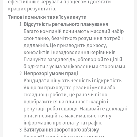
ефективніше керувати процесом і досягати
кращих результатів.
Типові помилки та як їх уникнути
Відсутність ретельного планування
Багато компаній починають масовий набір
спонтанно, без чіткого розуміння потреб і
дедлайнів. Це призводить до хаосу,
конфліктів і незадоволення керівників.
Плануйте заздалегідь, обговорюйте цілі й
бюджети з усіма зацікавленими сторонами.
Непрозорі умови праці
Кандидати цінують чесність і відкритість.
Якщо ви приховуєте реальні умови або
складнощі роботи, це рано чи пізно
відобразиться на плинності кадрів і
репутації роботодавця. Надавайте докладні
описи позицій та максимально точну
інформацію про оплату та графік.
Затягування зворотного зв’язку
Якщо HR-спеціалісти не встигають