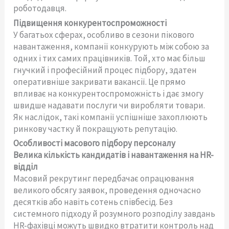
роботодавця.
Підвищення конкурентоспроможності
У багатьох сферах, особливо в сезони пікового
навантаження, компанії конкурують між собою за
одних і тих самих працівників. Той, хто має більш
гнучкий і професійний процес підбору, здатен
оперативніше закривати вакансії. Це прямо
впливає на конкурентоспроможність і дає змогу
швидше надавати послуги чи виробляти товари.
Як наслідок, такі компанії успішніше захоплюють
ринкову частку й покращують репутацію.
Особливості масового підбору персоналу
Велика кількість кандидатів і навантаження на HR-
відділ
Масовий рекрутинг передбачає опрацювання
великого обсягу заявок, проведення одночасно
десятків або навіть сотень співбесід. Без
системного підходу й розумного розподілу завдань
HR-фахівці можуть швидко втратити контроль над