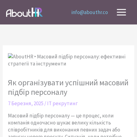
Перейти
до
info@abouthr.co
вмісту
Як організувати успішний масовий
підбір персоналу
7 Березня, 2025
/
IT рекрутинг
Масовий підбір персоналу — це процес, коли
компанія одночасно шукає велику кількість
співробітників для виконання певних задач або
запуску нового проєкту. Ситуація, коли потрібно