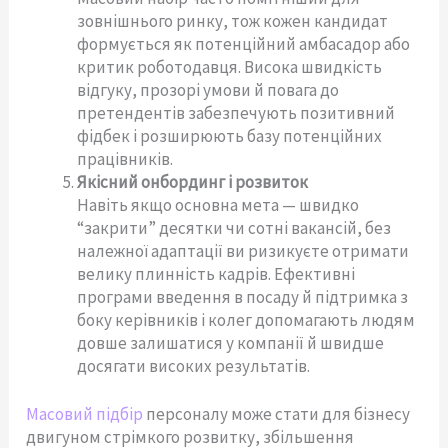
зовнішнього ринку, тож кожен кандидат
формується як потенційний амбасадор або
критик роботодавця. Висока швидкість
відгуку, прозорі умови й повага до
претендентів забезпечують позитивний
фідбек і розширюють базу потенційних
працівників.
Якісний онбординг і розвиток
Навіть якщо основна мета — швидко
“закрити” десятки чи сотні вакансій, без
належної адаптації ви ризикуєте отримати
велику плинність кадрів. Ефективні
програми введення в посаду й підтримка з
боку керівників і колег допомагають людям
довше залишатися у компанії й швидше
досягати високих результатів.
Масовий підбір
персоналу може стати для бізнесу
двигуном стрімкого розвитку, збільшення