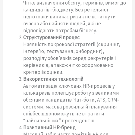
Чітке визначення обсягу, термінів, вимог до
кандидатів і бюджету. Без ретельної
підготовки виникає ризик не встигнути
вчасно або найняти людей, які не
відповідають потребам бізнесу.
Структурований процес
Наявність покрокової стратегії (скринінг,
інтерв’ю, тестування, онбординг),
розподілу обов’язків серед рекрутерів і
керівників, а також чітко сформованих
критеріїв оцінки.
Використання технологій
Автоматизація ключових HR-процесів у
кілька разів полегшує роботу з великими
обсягами кандидатів. Чат-боти, ATS, CRM-
системи, масова розсилка й планування
співбесід допоможуть не втратити
“найсильніших” претендентів.
Позитивний HR-бренд
Масовий набір часто помітніший для