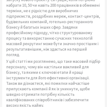
набрати 10, 50 чи навіть 200 працівників в обмежені
терміни, не є рідкістю для виробничих
підприємств, роздрібних мереж, контакт-центрів,
будівельних компаній, готельно-ресторанного
бізнесу й багатьох інших сфер. Завдяки
професійному підходу, чітко структурованому
процесу та використанню сучасних технологій
масовий рекрутинг може бути значно простішим і
результативнішим, ніж здається на перший
погляд.
У цій статті ми розглянемо, що таке масовий підбір
персоналу, чому він настільки важливий для
бізнесу, та якими є ключові етапи й кращі
інструменти для його ефективної організації.
Також ви дізнаєтеся, які помилки найчастіше
припускають компанії й як їх уникнути, щоби
швидко отримати потрібну кількість
кваліфікованих співробітників і забезпечити
високу якість найму.