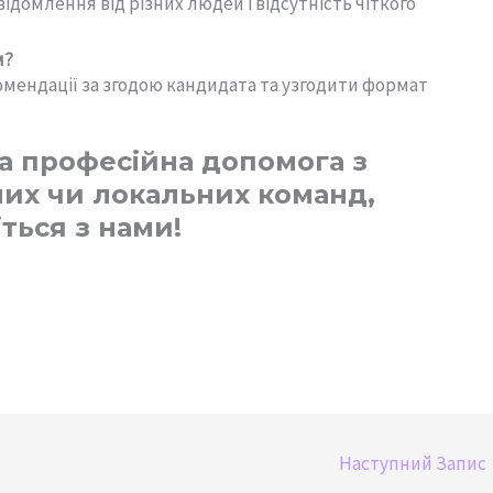
відомлення від різних людей і відсутність чіткого
м?
омендації за згодою кандидата та узгодити формат
а професійна допомога з
их чи локальних команд,
іться з нами!
Наступний Запис