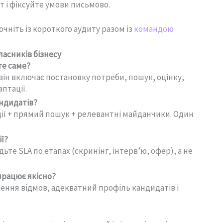
 і фіксуйте умови письмово.
чніть із короткого аудиту разом із
командою
ласників бізнесу
те саме?
він включає постановку потреби, пошук, оцінку,
птації.
ндидатів?
ії + прямий пошук + релевантні майданчики. Один
ії?
дьте SLA по етапах (скринінг, інтерв’ю, офер), а не
працює якісно?
нення відмов, адекватний профіль кандидатів і