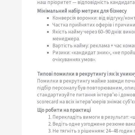
наш пріоритет — відповідність кандидата 
Мінімальний набір метрик для бізнесу
Конверсія воронки: від відгуку/кон
Частка прийнятих оферів і причини
Якість найму через 60–90 днів: ви
менеджера.
Вартість найму: реклама + час кома
Ризики: «кандидат зник», «не прой
очікуваннях умов».
Типові помилки в рекрутингу і як їх уник
Помилки в рекрутингу майже завжди почин
підбір персоналу був повторюваним, опиші
стандартизуйте питання інтерв’ю і домов
scorecard на всіх інтерв’юерів знімає суб’
Що робити на практиці
Перекладіть вимоги в результат: «що
Ведіть одне узгоджене резюме вакан
Не тягніть з рішенням: 24–48 годин