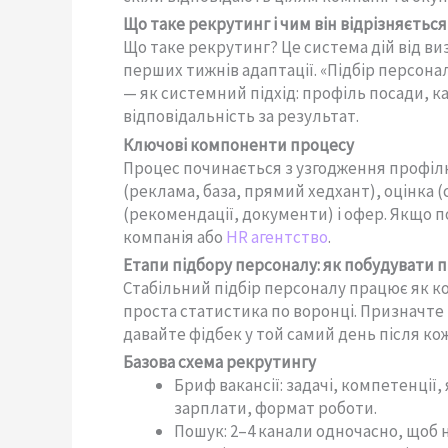
Що таке рекрутинг і чим він відрізняється
Що таке рекрутинг? Це система дій від в
перших тижнів адаптації. «Підбір персона
— як системний підхід: профіль посади, ка
відповідальність за результат.
Ключові компоненти процесу
Процес починається з узгодження профілю:
(реклама, база, прямий хедхант), оцінка (
(рекомендації, документи) і офер. Якщо п
компанія або
HR агентство
.
Етапи підбору персоналу: як побудувати 
Стабільний підбір персоналу працює як ко
проста статистика по воронці. Призначте 
давайте фідбек у той самий день після кож
Базова схема рекрутингу
Бриф вакансії: задачі, компетенції, 
зарплати, формат роботи.
Пошук: 2–4 канали одночасно, щоб 