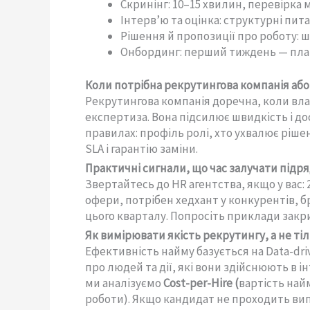
Скринінг: 10–15 хвилин, перевірка м
Інтерв’ю та оцінка: структурні пита
Рішення й пропозиції про роботу: ш
Онбординг: перший тиждень — план 
Коли потрібна рекрутингова компанія або
Рекрутингова компанія доречна, коли вла
експертиза. Вона підсилює швидкість і до
правилах: профіль ролі, хто ухвалює ріше
SLA і гарантію заміни.
Практичні сигнали, що час залучати підр
Звертайтесь до HR агентства, якщо у вас: 
офери, потрібен хедхант у конкурентів, б
цього кварталу. Попросіть приклади закри
Як вимірювати якість рекрутингу, а не ті
Ефективність найму базується на Data-driv
про людей та дії, які вони здійснюють в і
ми аналізуємо
Cost-per-Hire (
вартість най
роботи). Якщо кандидат не проходить вип