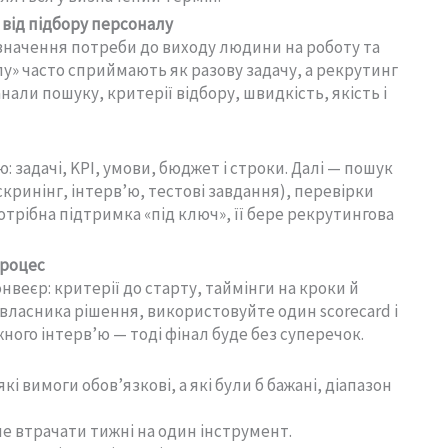
 від підбору персоналу
изначення потреби до виходу людини на роботу та
лу» часто сприймають як разову задачу, а рекрутинг
нали пошуку, критерії відбору, швидкість, якість і
 задачі, KPI, умови, бюджет і строки. Далі — пошук
скринінг, інтерв’ю, тестові завдання), перевірки
отрібна підтримка «під ключ», її бере рекрутингова
процес
нвеєр: критерії до старту, таймінги на кроки й
власника рішення, використовуйте один scorecard і
ного інтерв’ю — тоді фінал буде без суперечок.
які вимоги обов’язкові, а які були б бажані, діапазон
не втрачати тижні на один інструмент.