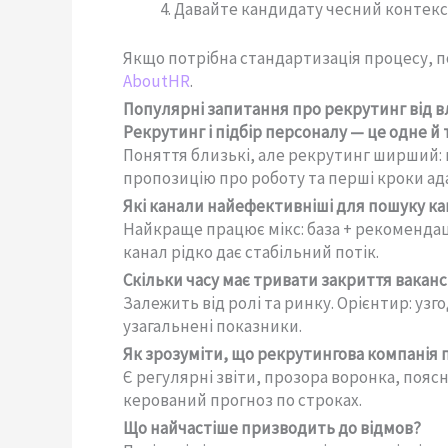
Давайте кандидату чесний контекст
Якщо потрібна стандартизація процесу, по
AboutHR
.
Популярні запитання про рекрутинг від в
Рекрутинг і підбір персоналу — це одне й 
Поняття близькі, але рекрутинг ширший: 
пропозицію про роботу та перші кроки ада
Які канали найефективніші для пошуку ка
Найкраще працює мікс: база + рекомендац
канал рідко дає стабільний потік.
Скільки часу має тривати закриття ваканс
Залежить від ролі та ринку. Орієнтир: узго
узагальнені показники.
Як зрозуміти, що рекрутингова компанія 
Є регулярні звіти, прозора воронка, пояс
керований прогноз по строках.
Що найчастіше призводить до відмов?