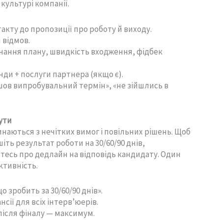
культурі компанії.
такту до пропозиції про роботу й виходу.
 відмов.
конання плану, швидкість входження, фідбек
нди + послуги партнера (якщо є).
шов випробувальний термін», «не зійшлись в
нути
аються з нечітких вимог і повільних рішень. Щоб
ть результат роботи на 30/60/90 днів,
тесь про дедлайн на відповідь кандидату. Один
єктивність.
 зробить за 30/60/90 днів».
сії для всіх інтерв’юерів.
 після фіналу — максимум.