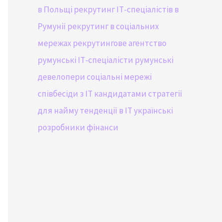
в Польщі
рекрутинг ІТ-спеціалістів в
Румунії
рекрутинг в соціальних
мережах
рекрутингове агентство
румунські ІТ-спеціалісти
румунські
девелопери
соціальні мережі
співбесіди з IT кандидатами
стратегії
для найму
тенденції в IT
українські
розробники
фінанси