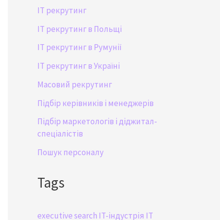
IT рекрутинг
IT рекрутинг в Польщі
IT рекрутинг в Румунії
IT рекрутинг в Україні
Масовий рекрутинг
Підбір керівників і менеджерів
Підбір маркетологів і діджитал-
спеціалістів
Пошук персоналу
Tags
executive search
IT-індустрія
IT