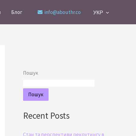
и
Блог
info@abouthr.co
УКР
Пошук
Пошук
Recent Posts
Стан та перспективи рекрутингу в