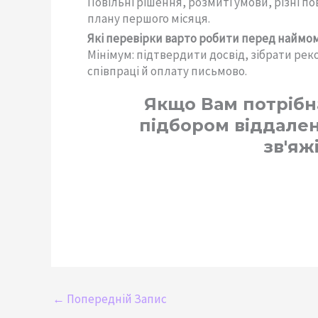
Повільні рішення, розмиті умови, різні по
плану першого місяця.
Які перевірки варто робити перед наймо
Мінімум: підтвердити досвід, зібрати рек
співпраці й оплату письмово.
Якщо Вам потрібн
підбором віддален
зв'яж
←
Попередній Запис