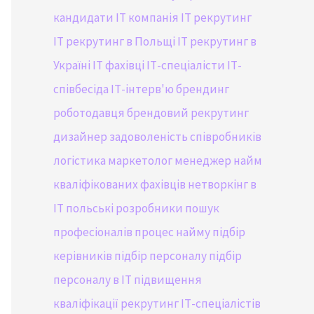
кандидати
IT компанія
IT рекрутинг
IT рекрутинг в Польщі
IT рекрутинг в
Україні
IT фахівці
ІТ-спеціалісти
ІТ-
співбесіда
ІТ-інтерв'ю
брендинг
роботодавця
брендовий рекрутинг
дизайнер
задоволеність співробників
логістика
маркетолог
менеджер
найм
кваліфікованих фахівців
нетворкінг в
IT
польські розробники
пошук
професіоналів
процес найму
підбір
керівників
підбір персоналу
підбір
персоналу в ІТ
підвищення
кваліфікації
рекрутинг ІТ-спеціалістів