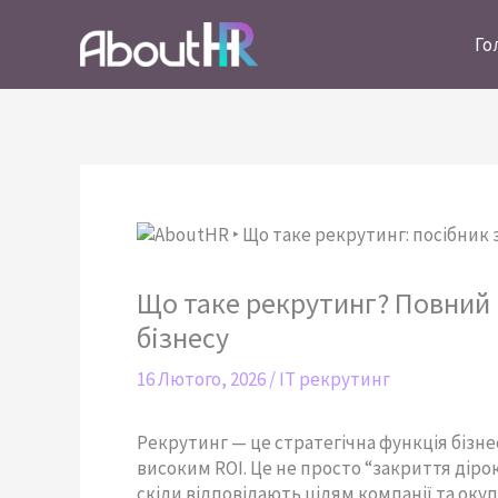
Перейти
до
Го
вмісту
Що таке рекрутинг? Повний 
бізнесу
16 Лютого, 2026
/
IT рекрутинг
Рекрутинг — це стратегічна функція бізне
високим ROI. Це не просто “закриття дірок”
скіли відповідають цілям компанії та оку