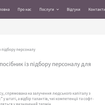
ловна
Про нас
Послуги
Відгуки
Контакт
посібник із підбору персоналу для
су, спрямована на залучення людського капіталу з
 у штаті, а відбір талантів, чиї компетенції та софт-
пляться у визначений термін.