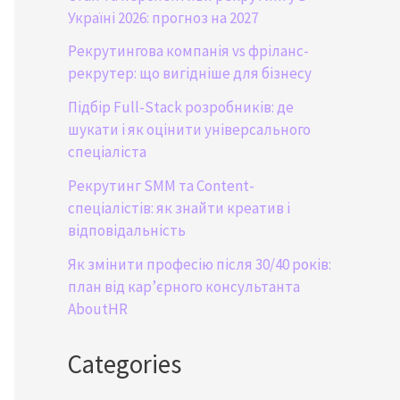
Україні 2026: прогноз на 2027
Рекрутингова компанія vs фріланс-
рекрутер: що вигідніше для бізнесу
Підбір Full-Stack розробників: де
шукати і як оцінити універсального
спеціаліста
Рекрутинг SMM та Content-
спеціалістів: як знайти креатив і
відповідальність
Як змінити професію після 30/40 років:
план від кар’єрного консультанта
AboutHR
Categories