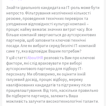
Знайти ідеального кандидата на ІТ-роль може бути
непросто. Фільтрування незліченної кількості
резюме, проведення технічних перевірок та
узгодження відповідності культурі компанії –
процес найму вимагає значних витрат часу. Все
більше компаній звертаються до аутсорсингових
партнерів, щоб заповнити ключові технічні
посади. Але як вибрати серед безлічі ІТ-компаній
саме ту, яка відповідає Вашим потребам?
У цій статті
AboutHR
розповість Вам про ключові
фактори, які слід враховувати при виборі
аутсорсингового партнера для підбору ІТ-
персоналу. Ми обговоримо, як оцінити їхній
галузевий досвід, процес відбору, мережу
кваліфікованих кандидатів та підтримку після
працевлаштування. Від того, наскільки правильно
Ви підберете партнера, залежить Ваша
можливість залучити високотехнологічні таланти.