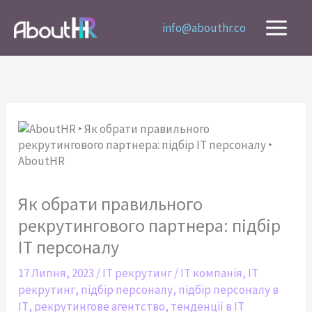
Перейти
до
info@abouthr.co
вмісту
Як обрати правильного
рекрутингового партнера: підбір
ІТ персоналу
17 Липня, 2023
/
IT рекрутинг
/
IT компанія
,
IT
рекрутинг
,
підбір персоналу
,
підбір персоналу в
ІТ
,
рекрутингове агентство
,
тенденції в IT