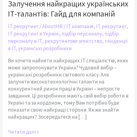
ІТ-
Залучення найкращих українських
талантів:
ІТ-талантів: Гайд для компаній
Гайд
для
IT рекрутинг
/
AboutHR
/
IT компанія
,
IT рекрутинг
,
компаній
IT рекрутинг в Україні
,
підбір персоналу
,
підбір
персоналу в ІТ
,
рекрутингове агентство
,
тенденції
в IT
,
українські розробники
Ви хочете найняти найкращих ІТ спеціалістів, яких
може запропонувати Україна? Чудовий вибір –
українські розробники світового класу. Але
залучити високотехнологічні таланти на
конкурентний ринок праці в Україні – непросте
завдання. Ці розробники мають свій вибір роботи в
Україні та за кордоном, тому Вам потрібно буде
показати свою найкращі сторони. Як же знайти
найкращих? Зосередьтеся на […]
Читати далі »