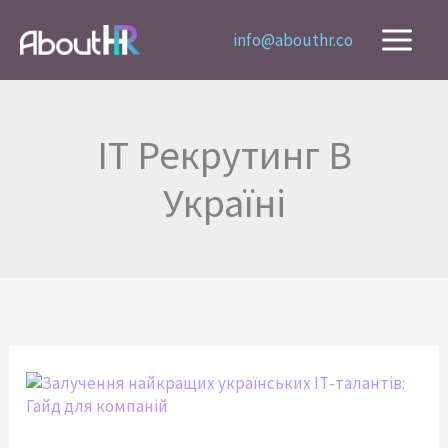
Перейти
до
info@abouthr.co
вмісту
IT Рекрутинг В
Україні
Залучення
найкращих
українських