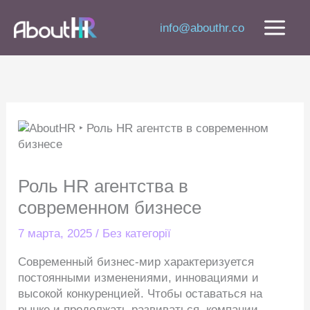
Перейти
к
info@abouthr.co
содержимому
Роль HR агентства в современном
бизнесе
7 марта, 2025
/
Без категорії
Современный бизнес-мир характеризуется
постоянными изменениями, инновациями и
высокой конкуренцией. Чтобы оставаться на
рынке и продолжать развиваться, компании